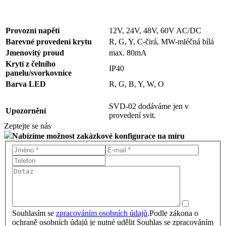
Provozní napětí
12V, 24V, 48V, 60V AC/DC
Barevné provedení krytu
R, G, Y, C-čirá, MW-mléčná bílá
Jmenovitý proud
max. 80mA
Krytí z čelního
IP40
panelu/svorkovnice
Barva LED
R, G, B, Y, W, O
SVD-02 dodáváme jen v
Upozornění
provedení svit.
Zeptejte se nás
Nabízíme možnost zakázkové konfigurace na míru
Souhlasím se
zpracováním osobních údajů
.
Podle zákona o
ochraně osobních údajů je nutné udělit Souhlas se zpracováním