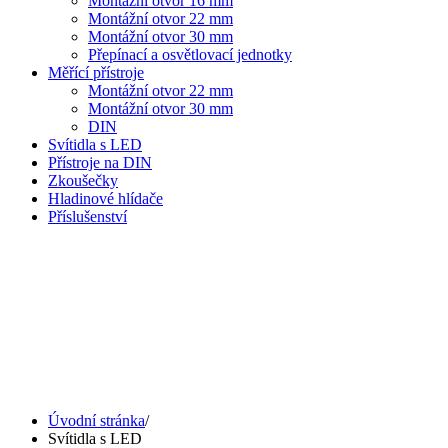
Montážní otvor 16 mm
Montážní otvor 22 mm
Montážní otvor 30 mm
Přepínací a osvětlovací jednotky
Měřící přístroje
Montážní otvor 22 mm
Montážní otvor 30 mm
DIN
Svítidla s LED
Přístroje na DIN
Zkoušečky
Hladinové hlídače
Příslušenství
Úvodní stránka
/
Svítidla s LED