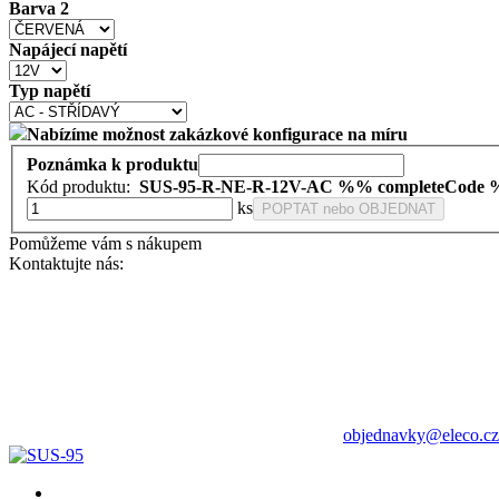
Barva 2
Napájecí napětí
Typ napětí
Nabízíme možnost zakázkové konfigurace na míru
Poznámka k produktu
Kód produktu:
SUS-95-R-NE-R-12V-AC
%% completeCode
ks
POPTAT nebo OBJEDNAT
Pomůžeme vám s nákupem
Kontaktujte nás:
objednavky@eleco.cz