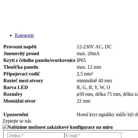
Kategorie
Provozní napětí
12-230V AC, DC
Jmenovitý proud
max. 20mA
Krytí z čelního panelu/svorkovnice
IP65
Tloušťka panelu
max. 12 mm
Připojovací vodič
2,5 mm²
Rozteč mezi otvory
minimálně 40 mm
Barva LED
R, G, B, Y, W, O
Rozměry
ø39 mm, délka 75 mm, délka 
Montážní otvor
22 mm
Upozornění
Horní kryt signálky může být 
Zeptejte se nás
Nabízíme možnost zakázkové konfigurace na míru