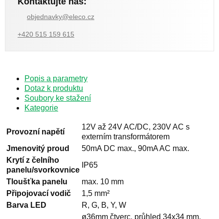
Kontaktujte nás:
objednavky@eleco.cz
+420 515 159 615
Popis a parametry
Dotaz k produktu
Soubory ke stažení
Kategorie
12V až 24V AC/DC, 230V AC s
Provozní napětí
externím transformátorem
Jmenovitý proud
50mA DC max., 90mA AC max.
Krytí z čelního
IP65
panelu/svorkovnice
Tloušťka panelu
max. 10 mm
Připojovací vodič
1,5 mm²
Barva LED
R, G, B, Y, W
ø36mm čtverc. průhled 34x34 mm,