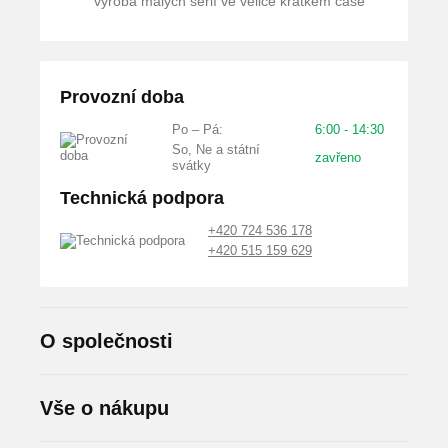
výroba malých sérií ve velice krátkém čase
Provozní doba
Po – Pá:
6:00 - 14:30
So, Ne a státní
zavřeno
svátky
Technická podpora
+420 724 536 178
+420 515 159 629
O společnosti
Vše o nákupu