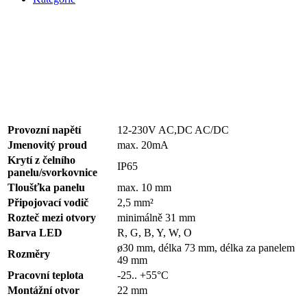
Provozní napětí
12-230V AC,DC AC/DC
Jmenovitý proud
max. 20mA
Krytí z čelního
IP65
panelu/svorkovnice
Tloušťka panelu
max. 10 mm
Připojovací vodič
2,5 mm²
Rozteč mezi otvory
minimálně 31 mm
Barva LED
R, G, B, Y, W, O
ø30 mm, délka 73 mm, délka za panelem
Rozměry
49 mm
Pracovní teplota
-25.. +55°C
Montážní otvor
22 mm