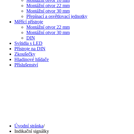
Montážní otvor 16 mm
Montážní otvor 22 mm
Montážní otvor 30 mm
Přepínací a osvětlovací jednotky
Měřící přístroje
Montážní otvor 22 mm
Montážní otvor 30 mm
DIN
Svítidla s LED
Přístroje na DIN
Zkoušečky
Hladinové hlídače
Příslušenství
Úvodní stránka
/
Indikační signálky